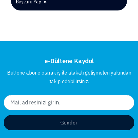
Başvuru Yap
e-Bültene Kaydol
Bültene abone olarak iş ile alakalı gelişmeleri yakından
takip edebilirsiniz.
Gönder