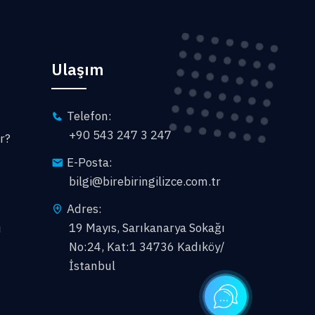
Ulaşım
Telefon:
+90 543 247 3 247
r?
E-Posta:
bilgi@birebiringilizce.com.tr
Adres:
19 Mayıs, Sarıkanarya Sokağı
ı
No:24, Kat:1 34736 Kadıköy/
İstanbul