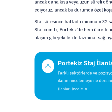
ancak daha kısa veya uzun süreli döne
ediyoruz, ancak bu durumda özel koşul
Staj süresince haftada minimum 32 saat
Staj.com.tr, Portekiz’de hem ücretli 
ulaşım gibi şekillerde tazminat sağlaya
Portekiz Staj İlanl
Farklı sektörlerde ve pozisy
ilanını incelemeye ne dersin
İlanları İncele