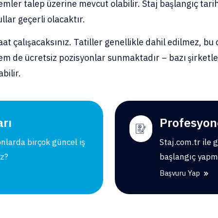
mler talep üzerine mevcut olabilir. Staj başlangıç tari
lar geçerli olacaktır.
 çalışacaksınız. Tatiller genellikle dahil edilmez, bu 
hem de ücretsiz pozisyonlar sunmaktadır – bazı şirket
bilir.
arı
Profesyon
onlarda birçok güncel iş
Staj.com.tr ile 
iz?
başlangıç yapm
Başvuru Yap