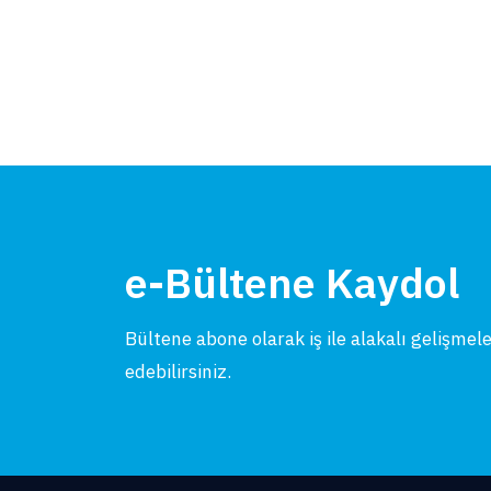
e-Bültene Kaydol
Bültene abone olarak iş ile alakalı gelişmel
edebilirsiniz.