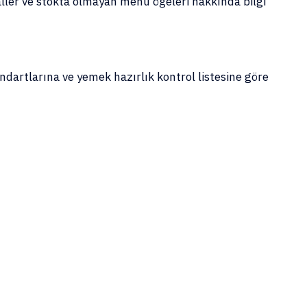
ller ve stokta olmayan menü öğeleri hakkında bilgi
andartlarına ve yemek hazırlık kontrol listesine göre
i