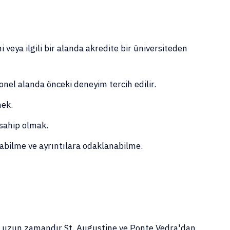
i veya ilgili bir alanda akredite bir üniversiteden
syonel alanda önceki deneyim tercih edilir.
lmek.
ne sahip olmak.
pabilme ve ayrıntılara odaklanabilme.
r uzun zamandır St. Augustine ve Ponte Vedra'dan